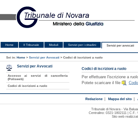
Home
Il Tribunale
Moduli
Servizi per i cittadini
Servizi per avvocati
Sei in:
Home
>
Servizi per Avvocati
>
Codici di iscrizioni a ruolo
Servizi per Avvocati
Codici di iscrizioni a ruolo
Accesso ai servizi di cancelleria
Per effettuare l'iscrizione a ruo
(Polisweb)
Potete scaricare il file
Codic
Codici di iscrizioni a ruolo
Redazione
|
Mappa del sito
|
Tribunale di Novara - Via Bal
Centralino: 0321-1802111 | C.F.:
Sito web realizza