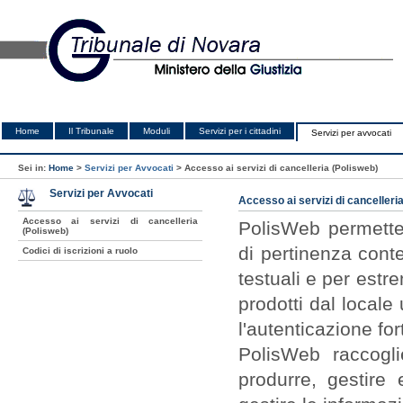
Home
Il Tribunale
Moduli
Servizi per i cittadini
Servizi per avvocati
Sei in:
Home
>
Servizi per Avvocati
>
Accesso ai servizi di cancelleria (Polisweb)
Servizi per Avvocati
Accesso ai servizi di cancelleri
Accesso ai servizi di cancelleria
PolisWeb permette 
(Polisweb)
di pertinenza conte
Codici di iscrizioni a ruolo
testuali e per estr
prodotti dal locale
l'autenticazione for
PolisWeb raccogli
produrre, gestire 