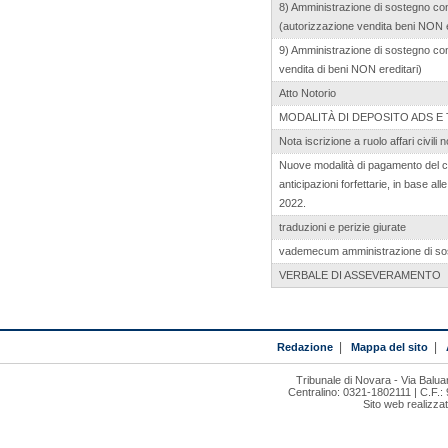
8) Amministrazione di sostegno con
(autorizzazione vendita beni NON e
9) Amministrazione di sostegno con 
vendita di beni NON ereditari)
Atto Notorio
MODALITÀ DI DEPOSITO ADS E
Nota iscrizione a ruolo affari civili
Nuove modalità di pagamento del contr
anticipazioni forfettarie, in base al
2022.
traduzioni e perizie giurate
vademecum amministrazione di so
VERBALE DI ASSEVERAMENTO
Redazione
|
Mappa del sito
|
Tribunale di Novara - Via Bal
Centralino: 0321-1802111 | C.F.:
Sito web realizza