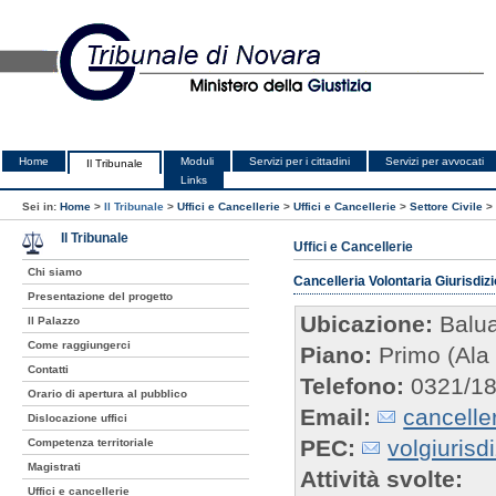
Home
Moduli
Servizi per i cittadini
Servizi per avvocati
Il Tribunale
Links
Sei in:
Home
>
Il Tribunale
>
Uffici e Cancellerie
>
Uffici e Cancellerie
>
Settore Civile
>
Il Tribunale
Uffici e Cancellerie
Chi siamo
Cancelleria Volontaria Giurisdizi
Presentazione del progetto
Ubicazione:
Balua
Il Palazzo
Come raggiungerci
Piano:
Primo (Al
Contatti
Telefono:
0321/1
Orario di apertura al pubblico
Email:
cancelle
Dislocazione uffici
PEC:
volgiurisd
Competenza territoriale
Magistrati
Attività svolte:
Uffici e cancellerie