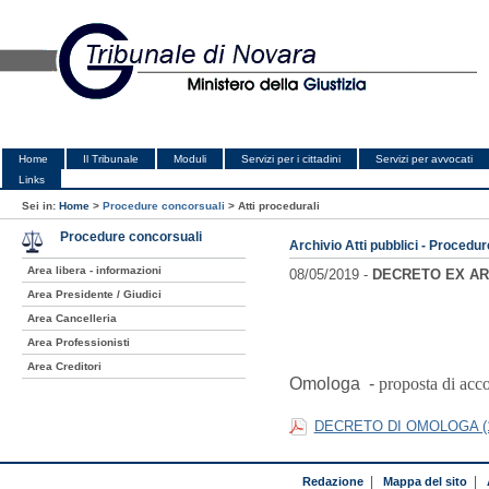
Home
Il Tribunale
Moduli
Servizi per i cittadini
Servizi per avvocati
Links
Sei in:
Home
>
Procedure concorsuali
>
Atti procedurali
Procedure concorsuali
Archivio Atti pubblici - Procedu
Area libera - informazioni
08/05/2019 -
DECRETO EX ART. 
Area Presidente / Giudici
Area Cancelleria
Area Professionisti
Area Creditori
Omologa -
proposta di acc
DECRETO DI OMOLOGA (
Redazione
|
Mappa del sito
|