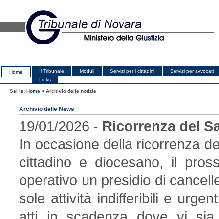
Il Tribunale
Moduli
Servizi per i cittadini
Servizi per avvocati
Home
Links
Sei in:
Home
>
Archivio delle notizie
Archivio delle News
19/01/2026 -
Ricorrenza del S
In occasione della ricorrenza del
cittadino e diocesano, il pr
operativo un presidio di cancell
sole attività indifferibili e urgen
atti in scadenza dove vi sia 