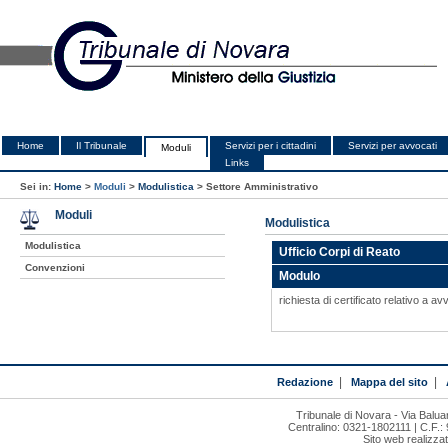
Home
Il Tribunale
Servizi per i cittadini
Servizi per avvocati
Moduli
Links
Sei in:
Home
>
Moduli
>
Modulistica
>
Settore Amministrativo
Moduli
Modulistica
Modulistica
Ufficio Corpi di Reato
Convenzioni
Modulo
richiesta di certificato relativo a 
Redazione
|
Mappa del sito
|
Tribunale di Novara - Via Bal
Centralino: 0321-1802111 | C.F.:
Sito web realizza