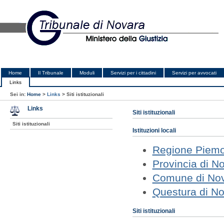
Home
Il Tribunale
Moduli
Servizi per i cittadini
Servizi per avvocati
Links
Sei in:
Home
>
Links
>
Siti istituzionali
Links
Siti istituzionali
Siti istituzionali
Istituzioni locali
Regione Piem
Provincia di N
Comune di No
Questura di N
Siti istituzionali