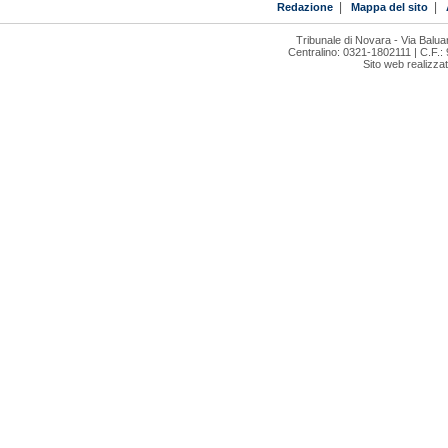
Redazione
|
Mappa del sito
|
Tribunale di Novara - Via Bal
Centralino: 0321-1802111 | C.F.:
Sito web realizza